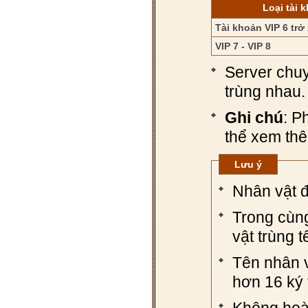
Loại tài 
Tài khoản VIP 6 tr
VIP 7 - VIP 8
Server chuy
trùng nhau.
Ghi chú
: P
thể xem thê
Lưu ý
Nhân vật đ
Trong cùng
vật trùng 
Tên nhân 
hơn 16 ký t