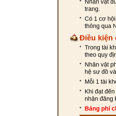
Nhân vật đư
trang.
Có 1 cơ hộ
thông qua 
Điều kiện
Trong tài k
theo quy đị
Nhân vật ph
hệ sư đồ và
Mỗi 1 tài k
Khi đạt đến
nhận đăng 
Bảng phí c