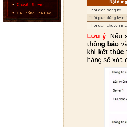
Nội dun
Chuyển Server
Thời gian đăng ký
Hệ Thống Thẻ Cào
Thời gian đăng ký m
Thời gian chuyển má
Lưu ý
: Nếu 
thông báo
và
khi
kết thúc
hàng sẽ xóa 