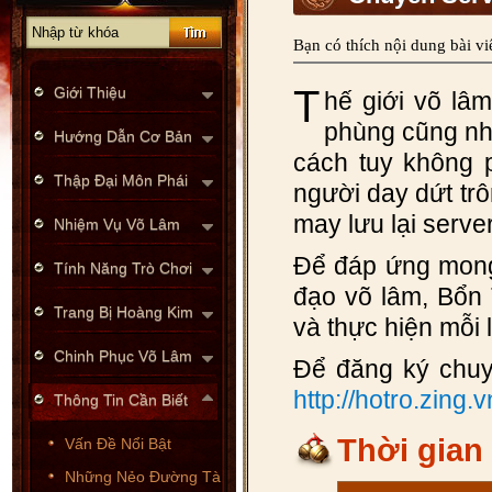
Bạn có thích nội dung bài vi
T
Giới Thiệu
hế giới võ lâ
phùng cũng nh
Hướng Dẫn Cơ Bản
cách tuy không p
Thập Đại Môn Phái
người day dứt trô
may lưu lại serve
Nhiệm Vụ Võ Lâm
Để đáp ứng mong
Tính Năng Trò Chơi
đạo võ lâm, Bổn 
Trang Bị Hoàng Kim
và thực hiện mỗi 
Chinh Phục Võ Lâm
Để đăng ký chuy
http://hotro.zing
Thông Tin Cần Biết
Thời gian
Vấn Đề Nổi Bật
Những Nẻo Đường Tà