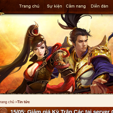
rang chủ
Tin tức
>
15/05: Giảm giá Kỳ Trân Các tại server