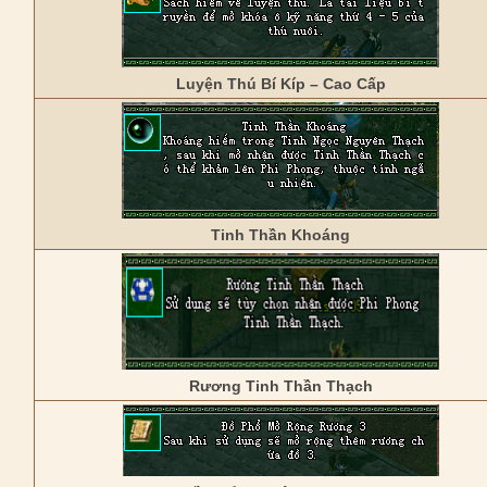
Luyện Thú Bí Kíp – Cao Cấp
Tinh Thần Khoáng
Rương Tinh Thần Thạch