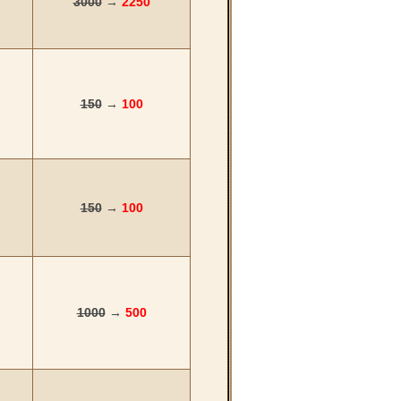
3000
→
2250
150
→
100
150
→
100
1000
→
500