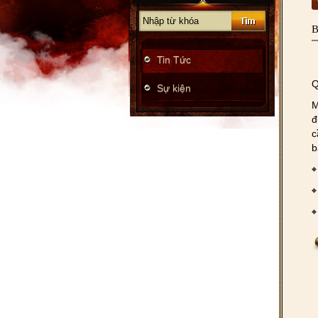
B
Tin Tức
Q
Sự kiện
M
đ
c
b