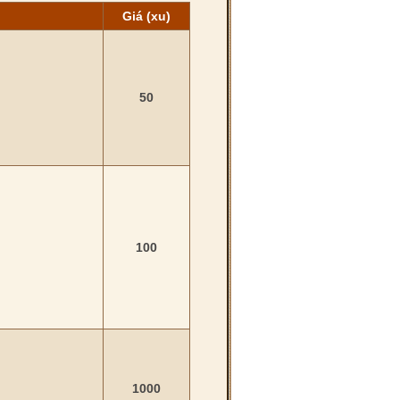
Giá (xu)
50
100
1000