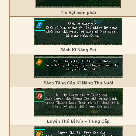
Tín Vật môn phái
Sách Kĩ Năng Pet
Sách Tăng Cấp Kĩ Năng Thú Nuôi
Luyện Thú Bí Kíp – Trung Cấp