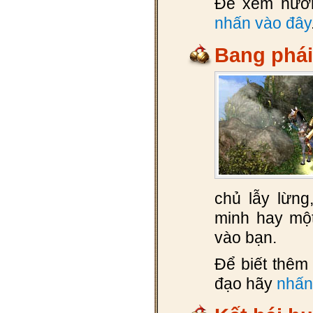
Để xem hướn
nhấn vào đây
Bang phái
chủ lẫy lừn
minh hay mộ
vào bạn.
Để biết thêm 
đạo hãy
nhấn