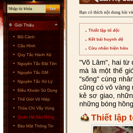
Bạn có thích nội dung bài vi
Giới Thiệu
Thiết lập tổ đội
Bối Cảnh
Kết bái huynh đệ
Cấu Hình
Cừu nhân hiện hữu
Quy Tắc Hành Xử
"Võ Lâm", hai từ 
Nguyên Tắc Đặt Tên
mà là một thế gi
Nguyên Tắc GM
"sống" cùng nhân
Nguyên Tắc Xử Lý
cũng có vô vàng
Điều Khoản Sử Dụng
kẻ sơ giao, nhữ
Thế Giới Võ Hiệp
những bóng hồng
Thỏa Chí Vẫy Vùng
Thiết lập 
Quan Hệ Sâu Rộng
Bảo Mật Thông Tin