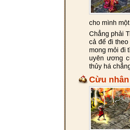
cho mình một 
Chẳng phải Tr
cả để đi the
mong mỏi đi t
uyên ương c
thủy há chẳng
Cừu nhân