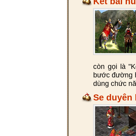
Kết bái h
còn gọi là "
bước đường h
dùng chức năn
Se duyên 