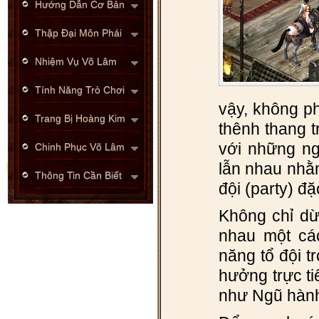
Hướng Dẫn Cơ Bản
Thập Đại Môn Phái
Nhiệm Vụ Võ Lâm
Tính Năng Trò Chơi
vậy, không p
Trang Bị Hoàng Kim
thênh thang t
với những ng
Chinh Phục Võ Lâm
lẫn nhau nhằ
Thông Tin Cần Biết
đội (party) đ
Không chỉ dừn
nhau một cá
năng tổ đội t
hưởng trực t
như Ngũ hành