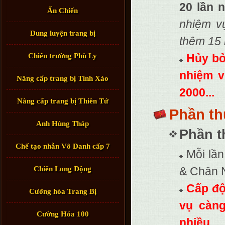
20 lần 
Ấn Chiến
nhiệm vụ
Dung luyện trang bị
thêm 15 
Chiến trường Phù Ly
Hủy bỏ
nhiệm v
Nâng cấp trang bị Tinh Xảo
2000...
Nâng cấp trang bị Thiên Tứ
Phần t
Anh Hùng Tháp
Phần t
Chế tạo nhẫn Vô Danh cấp 7
Mỗi lầ
Chiến Long Động
& Chân 
Cấp độ
Cường hóa Trang Bị
vụ càng
Cường Hóa 100
nhiều
.