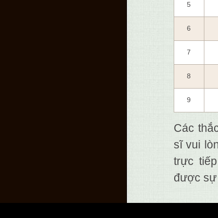
5
6
7
8
9
Các thắ
sĩ vui lò
trực ti
được sự 