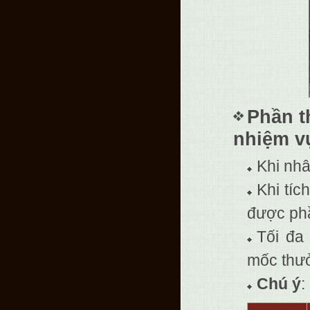
Phần t
nhiệm v
Khi nhâ
Khi tíc
được phầ
Tối đa
mốc thư
Chú ý
: