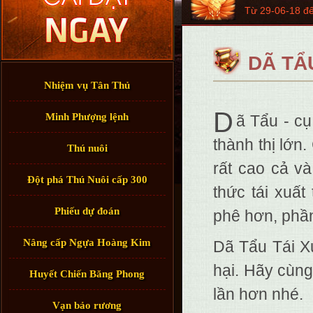
Từ 29-06-18 đ
DÃ TẨ
Nhiệm vụ Tân Thủ
D
Minh Phượng lệnh
ã Tẩu - c
thành thị lớn
Thú nuôi
rất cao cả v
Đột phá Thú Nuôi cấp 300
thức tái xuấ
Phiếu dự đoán
phê hơn, phầ
Nâng cấp Ngựa Hoàng Kim
Dã Tẩu Tái Xu
hại. Hãy cùn
Huyết Chiến Băng Phong
lần hơn nhé.
Vạn bảo rương