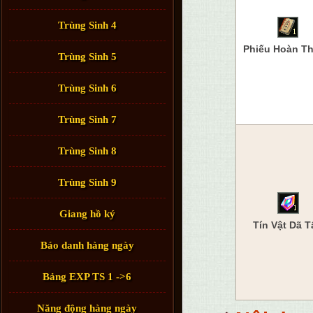
Trùng Sinh 4
Phiếu Hoàn T
Trùng Sinh 5
Trùng Sinh 6
Trùng Sinh 7
Trùng Sinh 8
Trùng Sinh 9
Giang hồ ký
Tín Vật Dã T
Báo danh hàng ngày
Bảng EXP TS 1 ->6
Năng động hàng ngày