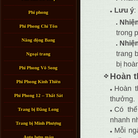
Lưu ý
:
Phi phong
Nhiệ
Phi Phong Chí Tôn
trong 
Năng động Bang
Nhiệ
trang 
Ngoại trang
bị hoà
Phi Phong Vô Song
Hoàn t
Phi Phong Kình Thiên
Hoàn t
Phi Phong 12 – Thất Sát
thưởng.
Có th
Trang bị Đằng Long
nhanh n
Trang bị Minh Phượng
Mỗi ng
Auto bơm máu