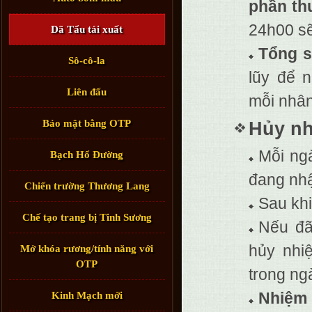
phần th
24h00 sẽ
Dã Tẩu tái xuất
Tổng s
Sô-cô-la
lũy để 
Liên đấu
mỗi nhân
Bảo mật bằng OTP
Hủy nh
Mỗi ng
Bạch Hổ Đường
đang nhậ
Chiến trường Thương Lang
Sau khi
Chế tạo trang bị Tinh Sương
Nếu đã
hủy nhi
Mở khóa rương/tính năng với
OTP
trong ng
Nhiệm 
Kinh Mạch mới