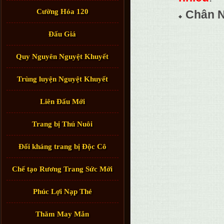
Cường Hóa 120
Chân 
Đấu Giá
Quy Nguyên Nguyệt Khuyết
Trùng luyện Nguyệt Khuyết
Liên Đấu Mới
Trang bị Thú Nuôi
Đổi kháng trang bị Độc Cô
Chế tạo Rương Trang Sức Mới
Phúc Lợi Nạp Thẻ
Thăm May Mắn