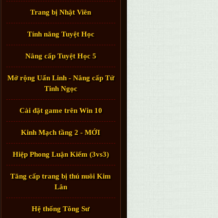
Trang bị Nhật Viên
Tính năng Tuyệt Học
Nâng cấp Tuyệt Học 5
Mở rộng Uẩn Linh - Nâng cấp Tử
Tinh Ngọc
Cài đặt game trên Win 10
Kinh Mạch tầng 2 - MỚI
Hiệp Phong Luận Kiếm (3vs3)
Tăng cấp trang bị thú nuôi Kim
Lân
Hệ thống Tông Sư