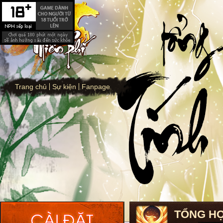
Trang chủ
Sự kiện
Fanpage
TỔNG HỢ