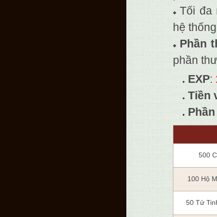
Tối đa
hệ thống
Phần t
phần th
EXP
:
Tiền 
Phần
500 
100 Hộ M
50 Tử Ti