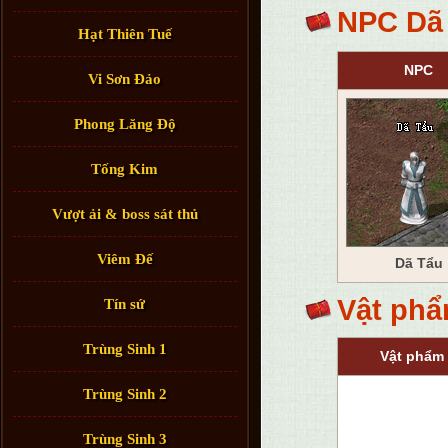
NPC Dã
Hạt Thiên Tuế
NPC
Vi Sơn Đảo
Phong Lăng Độ
Tống Kim
Vượt ải & boss sát thủ
Viêm Đế
Dã Tẩu
Vật phẩ
Tín sứ
Trùng Sinh 1
Vật phẩm
Trùng Sinh 2
Trùng Sinh 3