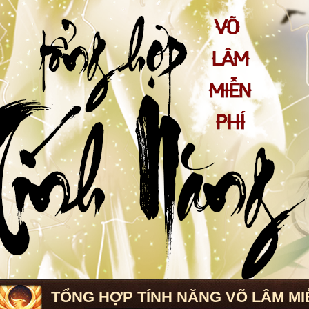
TỔNG HỢP TÍNH NĂNG VÕ LÂM MI