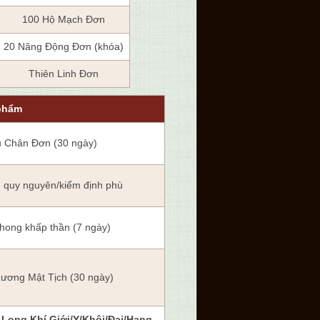
100 Hộ Mạch Đơn
20 Năng Động Đơn (khóa)
Thiên Linh Đơn
phẩm
 Chân Đơn (30 ngày)
h quy nguyên/kiểm định phù
phong khấp thần (7 ngày)
ương Mật Tịch (30 ngày)
Long Khí Giới/Y/Khôi/Đai/Hạng