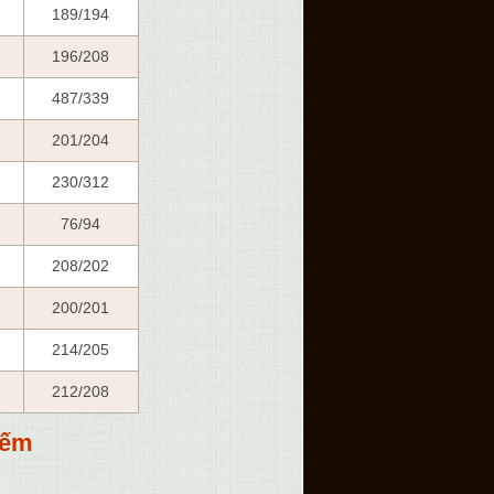
189/194
196/208
487/339
201/204
230/312
76/94
208/202
200/201
214/205
212/208
iếm