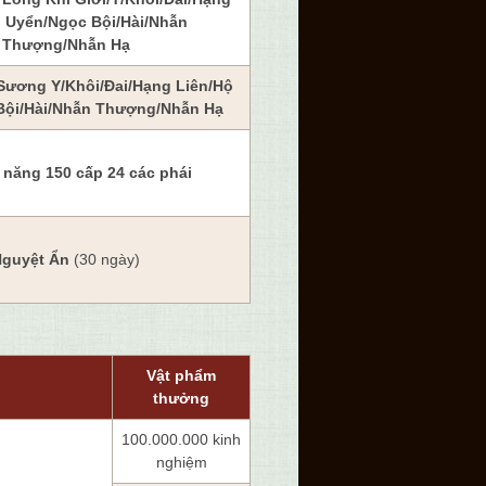
ộ Uyển/Ngọc Bội/Hài/Nhẫn
Thượng/Nhẫn Hạ
Sương Y/Khôi/Đai/Hạng Liên/Hộ
Bội/Hài/Nhẫn Thượng/Nhẫn Hạ
ĩ năng 150 cấp 24 các phái
guyệt Ẩn
(30 ngày)
Vật phẩm
thưởng
100.000.000 kinh
nghiệm