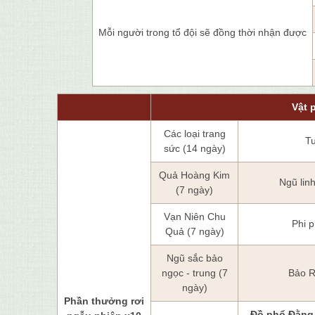
Mỗi người trong tổ đội sẽ đồng thời nhận được
Vật 
Các loại trang
Tu
sức (14 ngày)
Quả Hoàng Kim
Ngũ lin
(7 ngày)
Vạn Niên Chu
Phi 
Quả (7 ngày)
Ngũ sắc bảo
ngọc - trung (7
Bảo R
ngày)
Phần thưởng rơi
Đồ phổ Đằng 