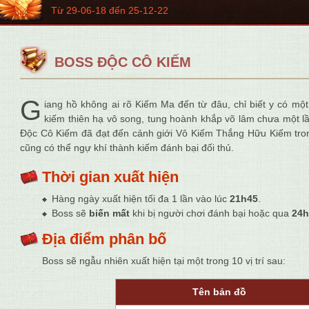
Từ 29-06-18 đến 25-12-22
BOSS ĐỘC CÔ KIẾM
G
iang hồ không ai rõ Kiếm Ma đến từ đâu, chỉ biết y có mộ
kiếm thiên hạ vô song, tung hoành khắp võ lâm chưa một l
Độc Cô Kiếm đã đạt đến cảnh giới Vô Kiếm Thắng Hữu Kiếm trong
cũng có thể ngự khí thành kiếm đánh bại đối thủ.
Thời gian xuất hiện
Hàng ngày xuất hiện tối đa 1 lần vào lúc
21h45
.
Boss sẽ
biến mất
khi bị người chơi đánh bại hoặc qua
24h
Địa điểm phân bố
Boss sẽ ngẫu nhiên xuất hiện tại một trong 10 vị trí sau:
Tên bản đồ