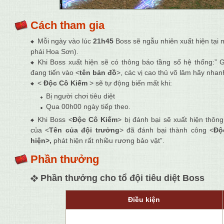
Cách tham gia
Mỗi ngày vào lúc
21h45
Boss sẽ ngẫu nhiên xuất hiện tại 
phái Hoa Sơn).
Khi Boss xuất hiện sẽ có thông báo tầng số hệ thống:”
đang tiến vào <
tên bản đồ
>, các vị cao thủ võ lâm hãy nhan
<
Độc Cô Kiếm
> sẽ tự động biến mất khi:
Bị người chơi tiêu diệt
Qua 00h00 ngày tiếp theo.
Khi Boss <
Độc Cô Kiếm
> bị đánh bại sẽ xuất hiện thông
của <
Tên của đội trưởng
> đã đánh bại thành công <
Độ
hiện>,
phát hiện rất nhiều rương bảo vật”.
Phần thưởng
Phần thưởng cho tổ đội
tiêu diệt Boss
Điều kiện