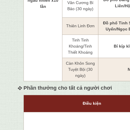
ngẫu nhiên x10
Văn Cương Bí
Liên/H
lần
Bảo (30 ngày)
Đồ phổ Tinh 
Thiên Linh Đơn
Uyển/Ngọc 
Tinh Tinh
Khoáng/Tinh
Bí kíp k
Thiết Khoáng
Càn Khôn Song
Tuyệt Bội (30
N
ngày)
Phần thưởng cho tất cả người chơi
Điều kiện