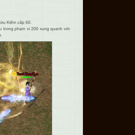
Cửu Kiếm cấp 60.
u trong phạm vi 200 xung quanh với
n.