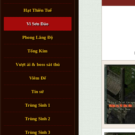
Hạt Thiên Tuế
Vi Sơn Đảo
Phong Lăng Độ
Tống Kim
Vượt ải & boss sát thủ
Viêm Đế
Tín sứ
Trùng Sinh 1
Trùng Sinh 2
Trùng Sinh 3