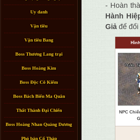
- Hoàn th
Uy danh
Hành Hiệp
Giả
để đổi
Vận tiêu
Vận tiêu Bang
Hìn
Boss Thương Lang trại
Boss Hoàng Kim
Boss Độc Cô Kiếm
Boss Bách Biến Ma Quân
Thất Thành Đại Chiến
NPC Chiế
G
Boss Hoàng Nhan Quảng Dương
Phó bản Cổ Tháp