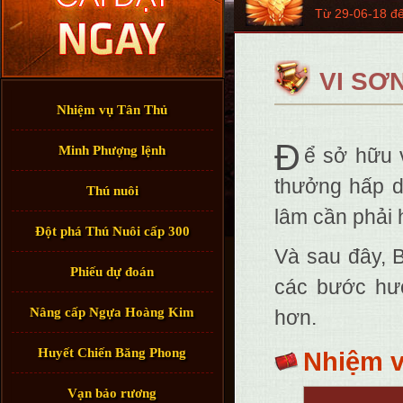
Từ 29-06-18 đ
VI SƠ
Nhiệm vụ Tân Thủ
Đ
Minh Phượng lệnh
ể sở hữu 
thưởng hấp d
Thú nuôi
lâm cần phải 
Đột phá Thú Nuôi cấp 300
Và sau đây, 
Phiếu dự đoán
các bước hư
Nâng cấp Ngựa Hoàng Kim
hơn.
Huyết Chiến Băng Phong
Nhiệm v
Vạn bảo rương