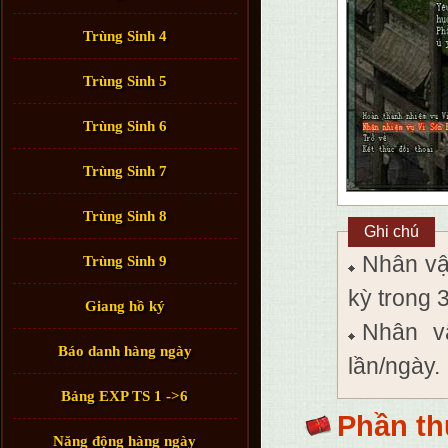
Trùng Sinh 4
Trùng Sinh 5
Trùng Sinh 6
Trùng Sinh 7
Trùng Sinh 8
Ghi chú
Nhân vật
Trùng Sinh 9
kỳ trong 3
Giang hồ ký
Nhân v
Báo danh hàng ngày
lần/ngày.
Bảng EXP TS 1 ->6
Phần t
Năng động hàng ngày