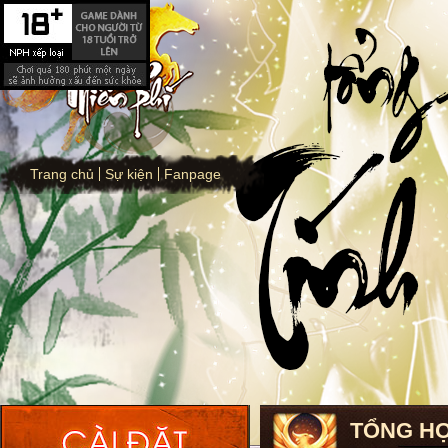
Trang chủ
Sự kiện
Fanpage
TỔNG HỢ