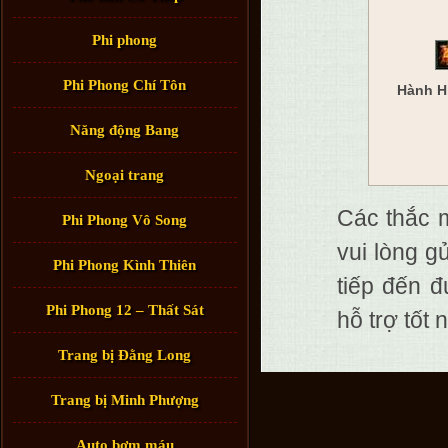
Phi phong
Phi Phong Chí Tôn
Hành H
Năng động Bang
Ngoại trang
Các thắc 
Phi Phong Vô Song
vui lòng g
Phi Phong Kình Thiên
tiếp đến 
Phi Phong 12 – Thất Sát
hỗ trợ tốt 
Trang bị Đằng Long
Trang bị Minh Phượng
Auto bơm máu