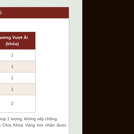
ú
ương Vượt Ải
(khóa)
1
1
1
1
2
hop 1 lượng, không xếp chồng.
g Chìa Khóa Vàng mở nhận được