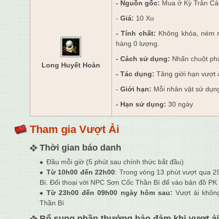
- Nguồn gốc:
Mua ở Kỳ Trân Cá
-
Giá:
10 Xu
- Tính chất:
Không khóa
, ném 
hàng 0 lượng.
- Cách sử dụng:
Nhấn chuột ph
Long Huyết Hoàn
- Tác dụng:
Tăng giới hạn vượt 
-
Giới hạn:
Mỗi nhân vật sử dụng 
- Hạn sử dụng:
30 ngày
Tham gia Vượt Ải
Thời gian báo danh
Đầu mỗi giờ (5 phút sau chính thức bắt đầu)
Từ 10h00 đến 22h00
: Trong vòng 13 phút vượt qua 2
Bí. Đối thoại với NPC Sơn Cốc Thần Bí để vào bản đồ PK 
Từ 23h00 đến 09h00 ngày hôm sau:
Vượt ải khôn
Thần Bí
Bổ sung phần thưởng bảo đảm khi vượt ải