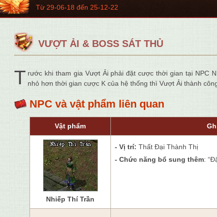
Từ 29-06-18 đến 25-12-22
VƯỢT ẢI & BOSS SÁT THỦ
T
rước khi tham gia Vượt Ải phải đặt cược thời gian tại NPC N
nhỏ hơn thời gian cược K của hệ thống thì Vượt Ải thành cô
NPC và vật phẩm liên quan
Vật phẩm
Gh
- Vị trí:
Thất Đại Thành Thị
- Chức năng bổ sung thêm
: “Đ
Nhiếp Thí Trần