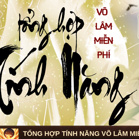
TỔNG HỢP TÍNH NĂNG VÕ LÂM MI