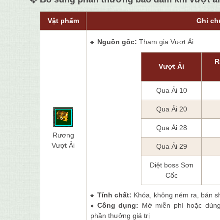
Vật phẩm
Ghi ch
Nguồn gốc:
Tham gia Vượt Ải
R
Vượt Ải
Qua Ải 10
Qua Ải 20
Qua Ải 28
Rương
Vượt Ải
Qua Ải 29
Diệt boss Sơn
Cốc
Tính chất:
Khóa, không ném ra, bán s
Công dụng:
Mở miễn phí hoặc dùn
phần thưởng giá trị