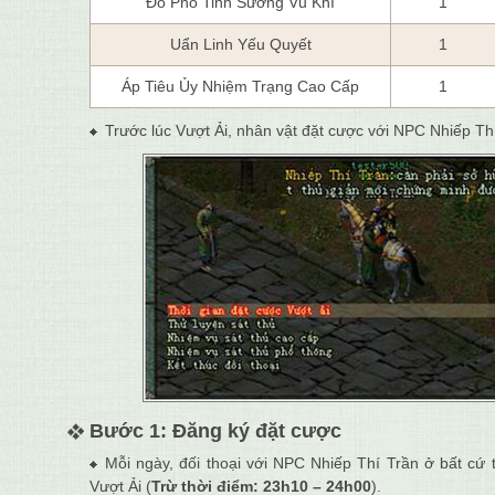
Đồ Phổ Tinh Sương Vũ Khí
1
Uẩn Linh Yếu Quyết
1
Áp Tiêu Ủy Nhiệm Trạng Cao Cấp
1
Trước lúc Vượt Ải, nhân vật đặt cược với NPC Nhiếp Thí
Bước 1:
Đăng ký đặt cược
Mỗi ngày, đối thoại với NPC Nhiếp Thí Trần ở bất cứ 
Vượt Ải (
Trừ thời điểm: 23h10 – 24h00
).