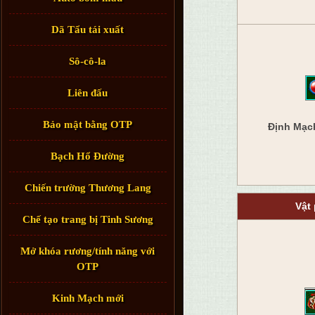
Dã Tẩu tái xuất
Sô-cô-la
Liên đấu
Bảo mật bằng OTP
Định Mạch
Bạch Hổ Đường
Chiến trường Thương Lang
Vật
Chế tạo trang bị Tinh Sương
Mở khóa rương/tính năng với
OTP
Kinh Mạch mới