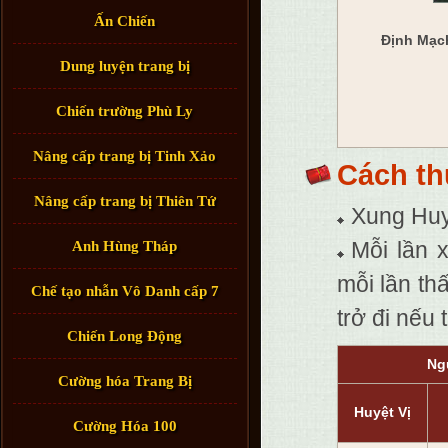
Ấn Chiến
Định Mạch
Dung luyện trang bị
Chiến trường Phù Ly
Nâng cấp trang bị Tinh Xảo
Cách th
Nâng cấp trang bị Thiên Tứ
Xung Huyệ
Mỗi lần 
Anh Hùng Tháp
mỗi lần th
Chế tạo nhẫn Vô Danh cấp 7
trở đi nếu 
Chiến Long Động
Ng
Cường hóa Trang Bị
Huyệt Vị
Cường Hóa 100