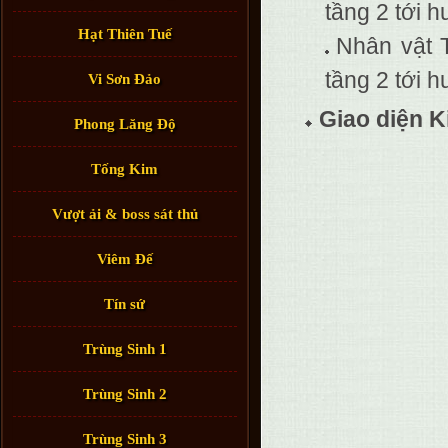
tầng 2 tới h
Hạt Thiên Tuế
Nhân vật 
tầng 2 tới h
Vi Sơn Đảo
Giao diện 
Phong Lăng Độ
Tống Kim
Vượt ải & boss sát thủ
Viêm Đế
Tín sứ
Trùng Sinh 1
Trùng Sinh 2
Trùng Sinh 3