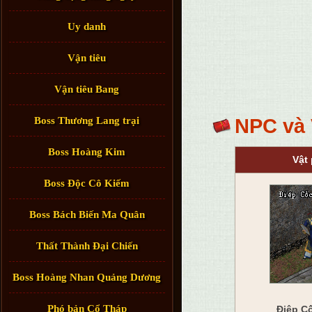
Uy danh
Vận tiêu
Vận tiêu Bang
Boss Thương Lang trại
NPC và 
Boss Hoàng Kim
Vật
Boss Độc Cô Kiếm
Boss Bách Biến Ma Quân
Thất Thành Đại Chiến
Boss Hoàng Nhan Quảng Dương
Phó bản Cổ Tháp
Điệp C