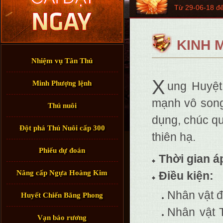
Từ 29-06-18 đ
KINH 
Nhiệm vụ Tân Thủ
X
Minh Phượng lệnh
ung Huyệt
mạnh vô song
Thú nuôi
dụng, chúc q
Đột phá Thú Nuôi cấp 300
thiên hạ.
Phiếu dự đoán
Thời gian á
Nâng cấp Ngựa Hoàng Kim
Điều kiện:
Nhân vật 
Huyết Chiến Băng Phong
Nhân vật 
Vạn bảo rương