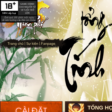
Trang chủ
Sự kiện
Fanpage
TỔNG HỢ