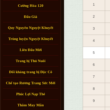
1
Cường Hóa 120
2
Đấu Giá
Quy Nguyên Nguyệt Khuyết
3
Trùng luyện Nguyệt Khuyết
4
Liên Đấu Mới
5
Trang bị Thú Nuôi
6
Đổi kháng trang bị Độc Cô
7
Chế tạo Rương Trang Sức Mới
8
Phúc Lợi Nạp Thẻ
9
Thăm May Mắn