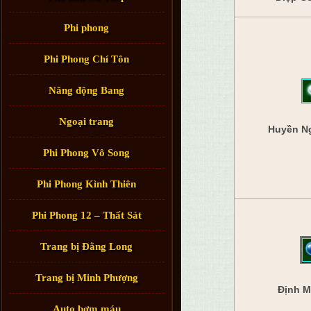
Phi phong
Phi Phong Chí Tôn
Năng động Bang
Ngoại trang
Huyền N
Phi Phong Vô Song
Phi Phong Kình Thiên
Phi Phong 12 – Thất Sát
Trang bị Đằng Long
Trang bị Minh Phượng
Định M
Auto bơm máu