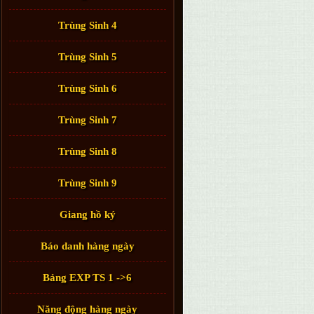
Trùng Sinh 4
Trùng Sinh 5
Trùng Sinh 6
Trùng Sinh 7
Trùng Sinh 8
Trùng Sinh 9
Giang hồ ký
Báo danh hàng ngày
Bảng EXP TS 1 ->6
Năng động hàng ngày