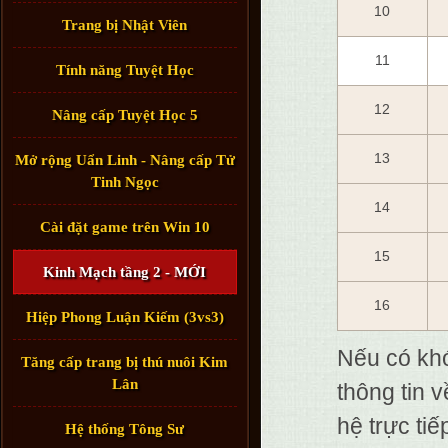
10
Trang bị Nhật Viên
11
Tính năng Tuyệt Học
12
Nâng cấp Tuyệt Học 5
13
Mở rộng Uẩn Linh - Nâng cấp Tử
Tinh Ngọc
14
Cài đặt game trên Win 10
15
Kinh Mạch tầng 2 - MỚI
16
Hiệp Phong Luận Kiếm (3vs3)
Nếu có khó
Tăng cấp trang bị thú nuôi Kim
Lân
thông tin 
hệ trực ti
Hệ thống Tông Sư