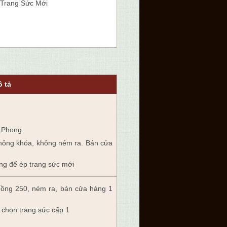
 Trang Sức Mới
 tả
g Phong
hông khóa
, không ném ra. Bán cửa
ng để ép trang sức mới
hồng 250, ném ra, bán cửa hàng 1
 chọn trang sức cấp 1