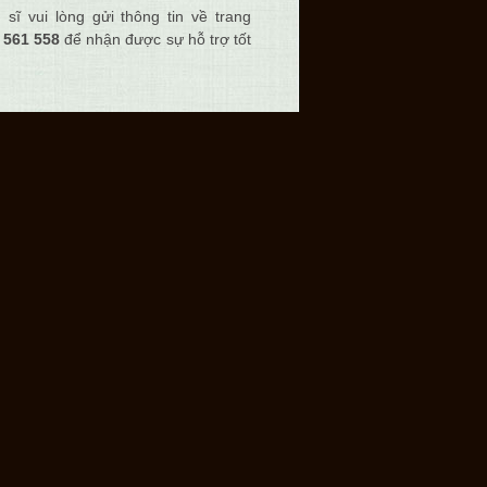
ĩ vui lòng gửi thông tin về trang
 561 558
để nhận được sự hỗ trợ tốt