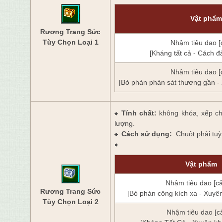
Vật phẩm
Rương Trang Sức
Tùy Chọn Loại 1
Nhậm tiêu dao [
[Kháng tất cả - Cách đ
Nhậm tiêu dao [
[Bỏ phản phản sát thương gần -
Tính chất:
không khóa
, xếp c
lượng.
Cách sử dụng:
Chuột phải tuỳ
Vật phẩm
Nhậm tiêu dao [c
Rương Trang Sức
[Bỏ phản công kích xa - Xuyê
Tùy Chọn Loại 2
Nhậm tiêu dao [c