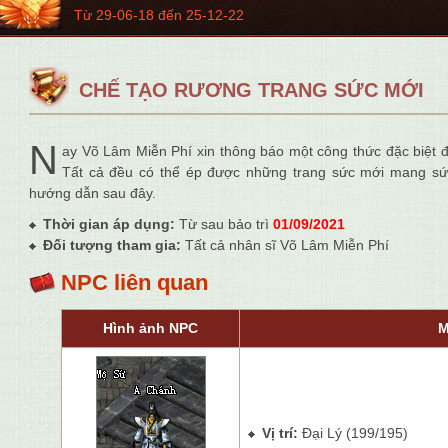
Từ 29-06-18 đến 25-12-22
CHẾ TẠO RƯƠNG TRANG SỨC MỚI
N
ay Võ Lâm Miễn Phí xin thông báo một công thức đặc biệt 
Tất cả đều có thể ép được những trang sức mới mang sứ
hướng dẫn sau đây.
Thời gian áp dụng:
Từ sau bảo trì
01/09/2021
Đối tượng tham gia:
Tất cả nhân sĩ Võ Lâm Miễn Phí
NPC liên quan
Hình ảnh NPC
M
Vị trí:
Đại Lý (199/195)