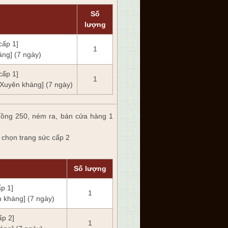
Số
lượng
cấp 1]
1
ảng] (7 ngày)
cấp 1]
1
 Xuyên kháng] (7 ngày)
hồng 250, ném ra, bán cửa hàng 1
 chọn trang sức cấp 2
Số lượng
ấp 1]
1
n kháng] (7 ngày)
ấp 2]
1