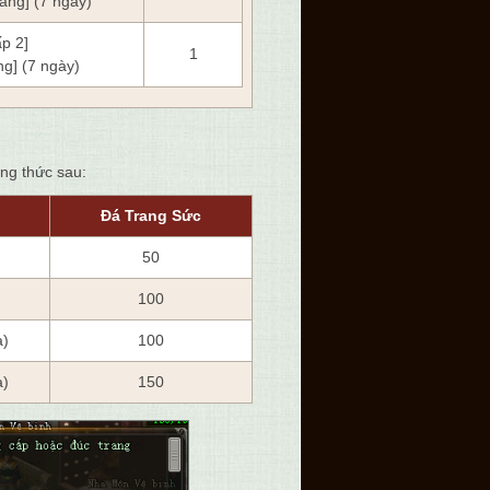
áng] (7 ngày)
ấp 2]
1
g] (7 ngày)
ng thức sau:
Đá Trang Sức
50
100
a)
100
a)
150