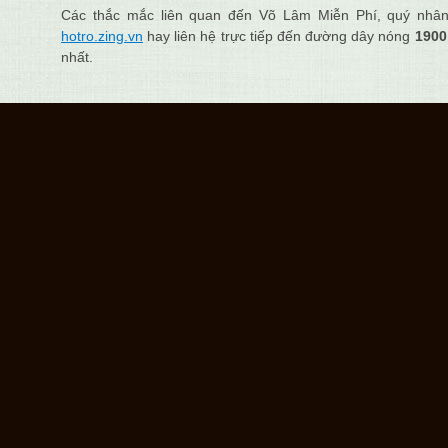
Các thắc mắc liên quan đến Võ Lâm Miễn Phí, quý nhân s
hotro.zing.vn
hay liên hệ trực tiếp đến đường dây nóng
1900
nhất.