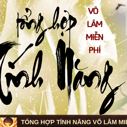
TỔNG HỢP TÍNH NĂNG VÕ LÂM MI