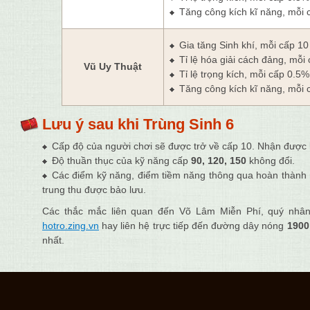
Tăng công kích kĩ năng, mỗi 
Gia tăng Sinh khí, mỗi cấp 1
Tỉ lệ hóa giải cách đảng, mỗi
Vũ Uy Thuật
Tỉ lệ trọng kích, mỗi cấp 0.5
Tăng công kích kĩ năng, mỗi 
Lưu ý sau khi Trùng Sinh 6
Cấp độ của người chơi sẽ được trở về cấp 10. Nhận được 
Độ thuần thục của kỹ năng cấp
90, 120, 15
0
không đổi.
Các điểm kỹ năng, điểm tiềm năng thông qua hoàn thành 
trung thu được bảo lưu.
Các thắc mắc liên quan đến Võ Lâm Miễn Phí, quý nhân s
hotro.zing.vn
hay liên hệ trực tiếp đến đường dây nóng
1900
nhất.