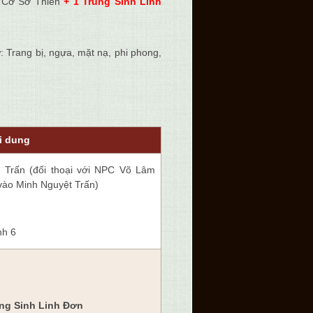
 Cơ Sở Thiên
+
1 Trùng Sinh Linh
: Trang bị, ngựa, mặt nạ, phi phong,
i dung
 Trấn (đối thoại với NPC Võ Lâm
vào Minh Nguyệt Trấn)
nh 6
ng Sinh Linh Đơn