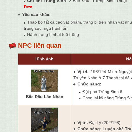
Chi phí Trùng Sinh
: 2
Bắc Đẩu Trường Sinh Thuật –
Đơn
Yêu cầu khác:
Tháo bỏ tất cả các vật phẩm, trang bị trên nhân vật như
trang sức, ngũ hành ấn.
Hành trang ít nhất 5 ô trống.
NPC liên quan
Hình ảnh
Nộ
Vị trí:
196/194 Minh Nguyệt
Truyền Nhân ở 7 Thành thị để 
Chức năng:
Đột phá Trùng Sinh 6
Bắc Đẩu Lão Nhân
Chọn lại kỹ năng Trùng Si
Vị trí:
Đại Lý (202/198)
Chức năng: Luyện chế Trù