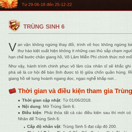
Từ 29-06-18 đến 25-12-22
TRÙNG SINH 6
V
ạn vận không ngừng thay đổi, trình võ học không ngừng b
thư hào kiệt xuất hiện không ít những cao thủ sắp chạm ngư
hạn chế bước chân giang hồ, Võ Lâm Miễn Phí chính thức mở mốc
Như vậy, hành trình chinh phục võ lâm của nhân sĩ sẽ khắc ghi
phá sẽ là cơ hội để bản lĩnh được tỏ lộ giữa chốn quần hùng. Rồ
giang hồ sẽ tung hoành ngang dọc, ngạo nghễ khắp nơi...
Thời gian và điều kiện tham gia Trùng
Thời gian cập nhật
: Từ
01/06/2018
.
Nội dung
: Mở Trùng Sinh 6.
Điều kiện
: Phải thỏa tất cả các điều kiện sau thì mới c
Nhân để Trùng Sinh 6:
Cấp độ nhân vật
:
Trùng Sinh 5 đạt cấp độ 200
.