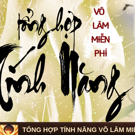
TỔNG HỢP TÍNH NĂNG VÕ LÂM MI