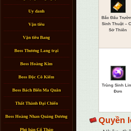
Uy danh
Bắc Đẩu Trườ
Sinh Thuật – 
Vận tiêu
Sở Thiên
Vận tiêu Bang
Boss Thương Lang trại
Boss Hoàng Kim
Boss Độc Cô Kiếm
Trùng Sinh Li
Boss Bách Biến Ma Quân
Đơn
Thất Thành Đại Chiến
Boss Hoàng Nhan Quảng Dương
Quyền l
Phó bản Cổ Tháp