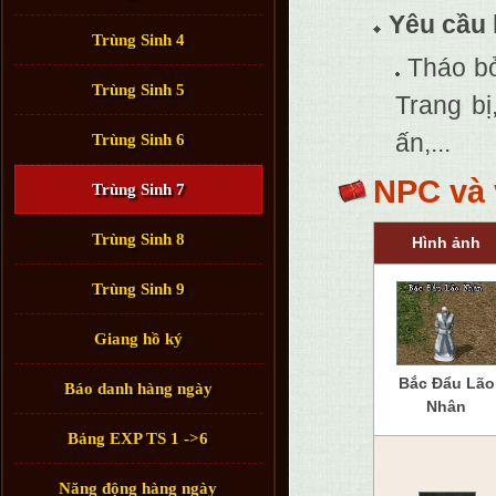
Yêu cầu
Trùng Sinh 4
Tháo bỏ
Trùng Sinh 5
Trang bị
ấn,...
Trùng Sinh 6
NPC và 
Trùng Sinh 7
Trùng Sinh 8
Hình ảnh
Trùng Sinh 9
Giang hồ ký
Bắc Đẩu Lão
Báo danh hàng ngày
Nhân
Bảng EXP TS 1 ->6
Năng động hàng ngày