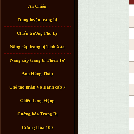
Ấn Chiến
Dung luyện trang bị
Chiến trường Phù Ly
Nâng cấp trang bị Tinh Xảo
Nâng cấp trang bị Thiên Tứ
Anh Hùng Tháp
Chế tạo nhẫn Vô Danh cấp 7
Chiến Long Động
Cường hóa Trang Bị
Cường Hóa 100