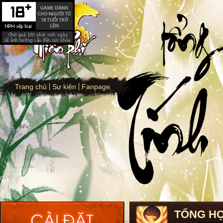
Trang chủ
Sự kiện
Fanpage
TỔNG HỢ