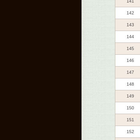
141
142
143
144
145
146
147
148
149
150
151
152