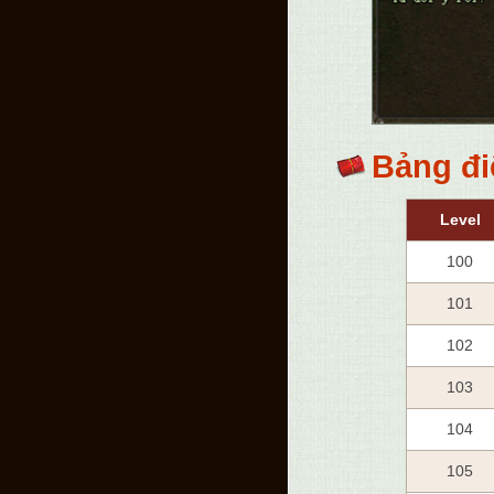
Bảng đi
Level
100
101
102
103
104
105