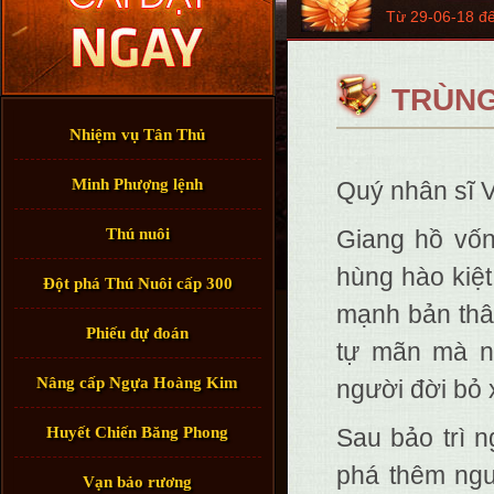
Từ 29-06-18 đ
TRÙNG
Nhiệm vụ Tân Thủ
Minh Phượng lệnh
Quý nhân sĩ 
Thú nuôi
Giang hồ vốn
hùng hào kiệ
Đột phá Thú Nuôi cấp 300
mạnh bản thân
Phiếu dự đoán
tự mãn mà ng
Nâng cấp Ngựa Hoàng Kim
người đời bỏ 
Huyết Chiến Băng Phong
Sau bảo trì n
phá thêm ngu
Vạn bảo rương