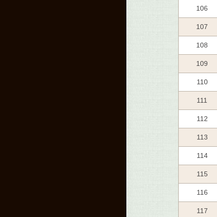
106
107
108
109
110
111
112
113
114
115
116
117