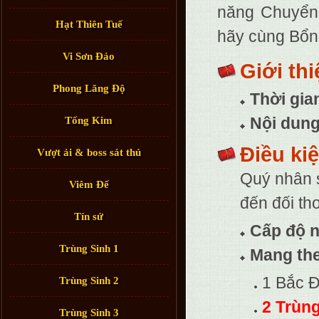
năng Chuyển 
Hạt Thiên Tuế
hãy cùng Bổn 
Vi Sơn Đảo
Giới thi
Phong Lăng Độ
Thời gia
Nội dun
Tống Kim
Điều ki
Vượt ải & boss sát thủ
Quý nhân s
Viêm Đế
đến đối th
Tín sứ
Cấp độ n
Trùng Sinh 1
Mang the
1 Bắc Đ
Trùng Sinh 2
2 Trùn
Trùng Sinh 3