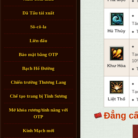
Dã Tẩu tái xuất
Tăn
Sô-cô-la
Hủ Thủy
Liên đấu
Tạ
Bảo mật bằng OTP
10
Khư Hỏa
Bạch Hổ Đường
Chiến trường Thương Lang
Tạ
Chế tạo trang bị Tinh Sương
Liệt Thổ
Mở khóa rương/tính năng với
Đẳng cấ
OTP
Kinh Mạch mới