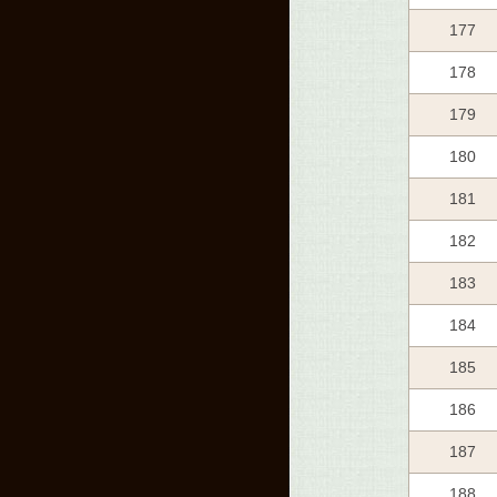
177
178
179
180
181
182
183
184
185
186
187
188