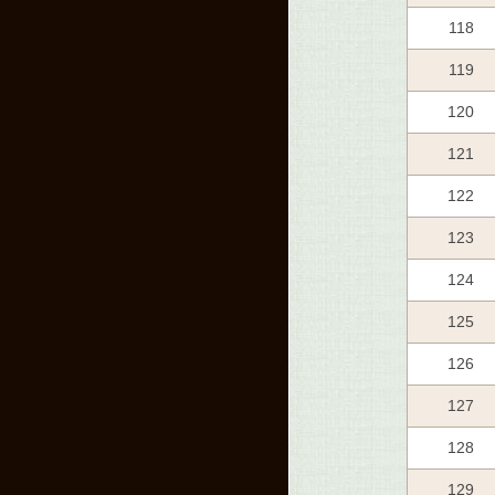
118
119
120
121
122
123
124
125
126
127
128
129