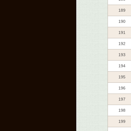
189
190
191
192
193
194
195
196
197
198
199