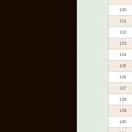
130
131
132
133
134
135
136
137
138
139
140