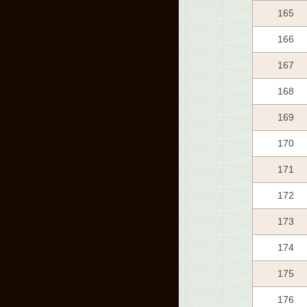
165
166
167
168
169
170
171
172
173
174
175
176