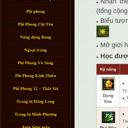
Nhận t
(tổng cộng
Phi phong
Biểu tượn
Phi Phong Chí Tôn
Năng động Bang
Mở giới h
Ngoại trang
Học được
Phi Phong Vô Song
Kỹ năng
Phi Phong Kình Thiên
Phi Phong 12 – Thất Sát
Tỷ 
Dung
Trang bị Đằng Long
Kim
Trang bị Minh Phượng
Tăn
Auto bơm máu
Phá Mộc