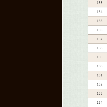
153
154
155
156
157
158
159
160
161
162
163
164