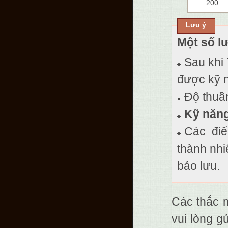
200
Lưu ý
Một số l
Sau khi 
được kỹ n
Độ thuầ
Kỹ năng
Các đi
thành nhi
bảo lưu.
Các thắc 
vui lòng g