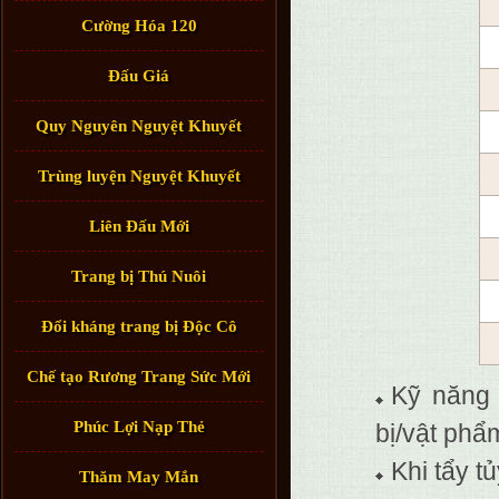
Cường Hóa 120
Đấu Giá
Quy Nguyên Nguyệt Khuyết
Trùng luyện Nguyệt Khuyết
Liên Đấu Mới
Trang bị Thú Nuôi
Đổi kháng trang bị Độc Cô
Chế tạo Rương Trang Sức Mới
Kỹ năng 
Phúc Lợi Nạp Thẻ
bị/vật phẩ
Khi tẩy t
Thăm May Mắn